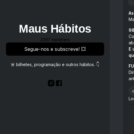
As
Ma
Maus Hábitos
98
Co
2397 members
ab
Segue-nos e subscreve! 💥
E 
qu
🚨 bilhetes, programação e outros hábitos. 👇
FU
Di
an
Lo