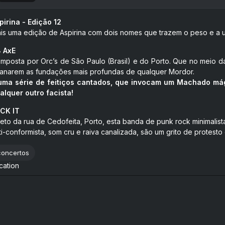
pirina - Edição 12
is uma edição de Aspirina com dois nomes que trazem o peso e a 
 AxE
mposta por Orc’s de São Paulo (Brasil) e do Porto. Que no meio da
anarem as fundações mais profundas de qualquer Mordor.
uma série de feitiços cantados, que invocam um Machado má
alquer outro facista!
CK IT
reto da rua de Cedofeita, Porto, esta banda de punk rock minimalis
ti-conformista, som cru e raiva canalizada, são um grito de protesto 
concertos
cation