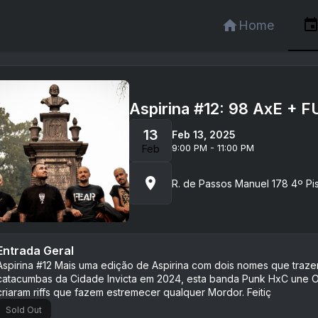
Home
Aspirina #12: 98 AxE + F
13
Feb 13, 2025
9:00 PM - 11:00 PM
Feb
R. de Passos Manuel 178 4º Pi
Entrada Geral
Aspirina #12 Mais uma edição de Aspirina com dois nomes que traz
catacumbas da Cidade Invicta em 2024, esta banda Punk HxC une Orc
criaram riffs que fazem estremecer qualquer Mordor. Feitiç
Sold Out